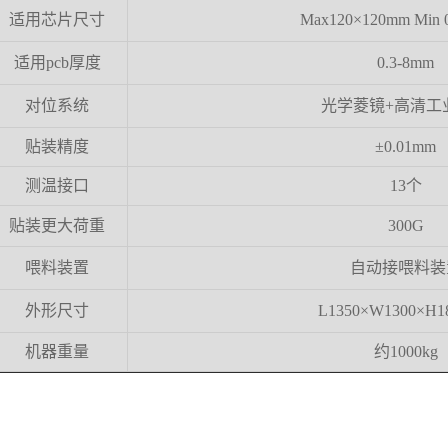
适用芯片尺寸
Max120×120mm Min 
适用
pcb厚度
0.3-8mm
对位系统
光学菱镜
+高清工
贴装精度
±0.01mm
测温接口
13个
贴装更大荷重
300G
喂料装置
自动接喂料装
外形尺寸
L1350×W1300×H1
机器重量
约
1000kg