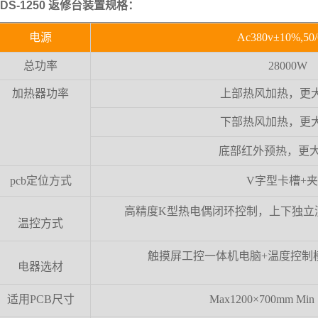
DS-1250 返修台装置规格：
电源
Ac
38
0v±10%,50/
总功率
28000W
加热器功率
上部热风加热，更
下部热风加热，更
底部红外预热，更
pcb定位方式
V字型卡槽+
高精度
K型热电偶闭环控制，上下独立
温控方式
触摸屏工控一体机电脑
+温度控制
电器选材
适用
PCB尺寸
Max1200×700mm Min