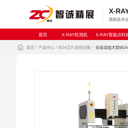
X-R
高新技术企
首页
X-RAY检测机
X-RAY智能点料
/
/
/
首页
产品中心
BGA芯片返修设备
全自动加大型BGA返