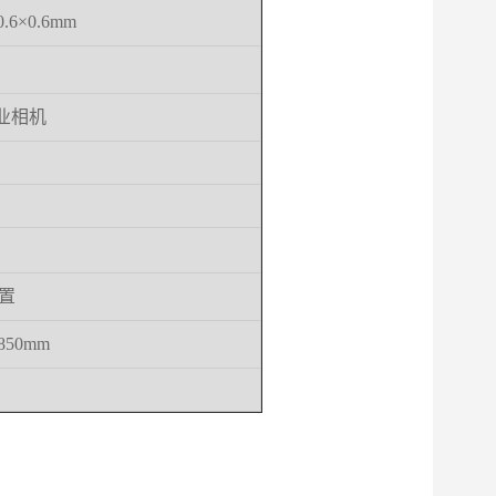
0.6×0.6mm
业相机
置
850mm