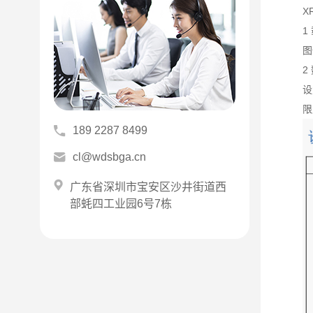
X
1
图
2
设
限
189 2287 8499
cl@wdsbga.cn
广东省深圳市宝安区沙井街道西
部蚝四工业园6号7栋